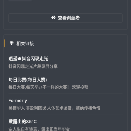
查看创建者
相关链接
逍遥🍁抖音闪现走光
抖音闪现走光片段录屏分享
每日比赛(每日大赛)
每日大赛,每天举办不一样的大赛！ 欢迎投稿
Formerly
美籍华人 非盈利0️⃣💰 人体艺术鉴赏，拒绝传播色情
爱露出的85℃
🌸人生自有诗意，露出正当年华🌸