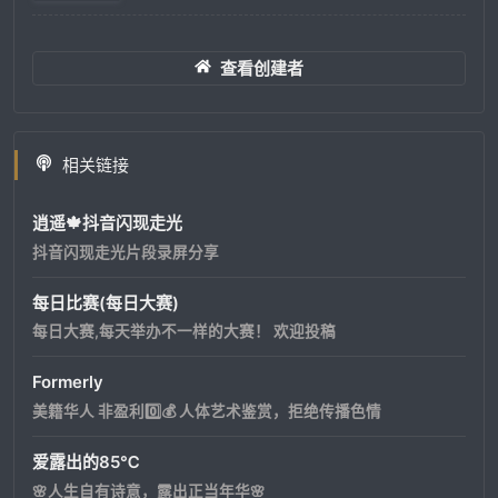
查看创建者
相关链接
逍遥🍁抖音闪现走光
抖音闪现走光片段录屏分享
每日比赛(每日大赛)
每日大赛,每天举办不一样的大赛！ 欢迎投稿
Formerly
美籍华人 非盈利0️⃣💰 人体艺术鉴赏，拒绝传播色情
爱露出的85℃
🌸人生自有诗意，露出正当年华🌸