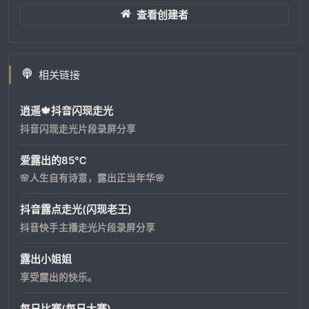
查看创建者
相关链接
逍遥🍁抖音闪现走光
抖音闪现走光片段录屏分享
爱露出的85℃
🌸人生自有诗意，露出正当年华🌸
抖音露点走光(闪现老王)
抖音快手主播走光片段录屏分享
露出小姐姐
享受露出的快乐。
每日比赛(每日大赛)